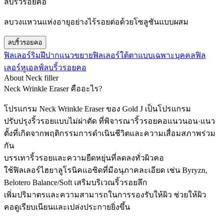
ลบริ้วรอยคอ
ลบวงแหวนแห่งอายุอย่างไร้รอยต่อด้วยโซลูชันแบบผสม
ลบริ้วรอยคอ
ฟิลเลอร์ริมฝีปากแนวขยาย
ฟิลเลอร์ใต้ตาแบบเฉพาะบุคคล
ฟิล
เลอร์หูเอลฟ์
ลบริ้วรอยคอ
About Neck filler
Neck Wrinkle Eraser คืออะไร?
โปรแกรม Neck Wrinkle Eraser ของ Gold J เป็นโปรแกรม
ปรับปรุงริ้วรอยแบบไม่ผ่าตัด ที่พิจารณาริ้วรอยคอแนวนอน·แนว
ตั้งที่เกิดจากพฤติกรรมการดำเนินชีวิตและความเสื่อมสภาพร่วม
กัน
บรรเทาริ้วรอยและความยืดหยุ่นที่ลดลงทั่วผิวคอ
ใช้ฟิลเลอร์ไฮยาลูโรนิคแอซิดที่มีอนุภาคละเอียด เช่น Byryzn,
Belotero Balance/Soft เสริมบริเวณริ้วรอยลึก
เพิ่มปริมาตรและความสามารถในการรองรับให้ผิว ช่วยให้ผิว
คอดูเรียบเนียนและเปล่งประกายยิ่งขึ้น