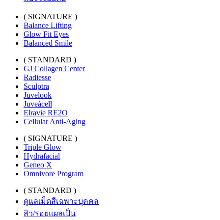
( SIGNATURE )
Balance Lifting
Glow Fit Eyes
Balanced Smile
( STANDARD )
GJ Collagen Center
Radiesse
Sculptra
Juvelook
Juveàcell
Elravie RE2O
Cellular Anti-Aging
( SIGNATURE )
Triple Glow
Hydrafacial
Geneo X
Omnivore Program
( STANDARD )
ดูแลเม็ดสีเฉพาะบุคคล
สิว/รอยแผลเป็น