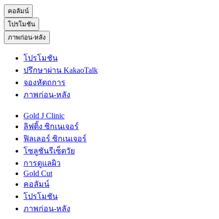
คอลัมน์
โปรโมชัน
ภาพก่อน-หลัง
โปรโมชัน
ปรึกษาผ่าน KakaoTalk
จองหัตถการ
ภาพก่อน-หลัง
Gold J Clinic
ลิฟติ้ง ซิกเนเจอร์
ฟิลเลอร์ ซิกเนเจอร์
โซลูชันรีเซ็ตวัย
การดูแลผิว
Gold Cut
คอลัมน์
โปรโมชัน
ภาพก่อน-หลัง