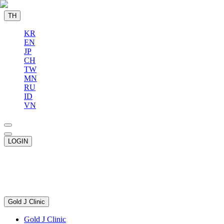
TH
KR
EN
JP
CH
TW
MN
RU
ID
VN
LOGIN
Gold J Clinic
Gold J Clinic