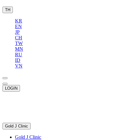
TH
KR
EN
JP
CH
TW
MN
RU
ID
VN
LOGIN
Gold J Clinic
Gold J Clinic