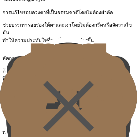
การแก้ไขรอบดวงตาที่เป็นธรรมชาติโดยไม่ต้องผ่าตัด
ช่วยบรรเทารอยร่องใต้ตาและเงาโดยไม่ต้องกรีดหรือจัดวางไข
มัน
ทำให้ความประทับใจที่ดูเหนื่อยล้าดูสว่างขึ้น
หัตถการแม่นยำที่เหมาะที่สุดสำหรับผิวบางรอบดวงตา
ด้วยการออกแบบหัตถการที่ละเอียดอ่อน
ที่พิจารณาความหนาผิว ตำแหน่งหลอดเลือด โครงสร้างชั้นไข
มัน
ลดรอยช้ำและอาการบวมให้น้อยที่สุดและช่วยกลับไปใช้ชีวิต
ประจำวันได้รวดเร็ว
เอฟเฟกต์ปรับปรุงความสว่างทันทีและเป็นธรรมชาติ
ทันทีหลังหัตถการ เงาบริเวณรอบดวงตาจางลง