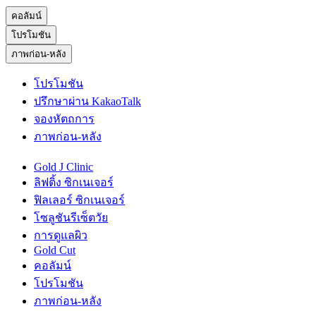
คอลัมน์
โปรโมชัน
ภาพก่อน-หลัง
โปรโมชัน
ปรึกษาผ่าน KakaoTalk
จองหัตถการ
ภาพก่อน-หลัง
Gold J Clinic
ลิฟติ้ง ซิกเนเจอร์
ฟิลเลอร์ ซิกเนเจอร์
โซลูชันรีเซ็ตวัย
การดูแลผิว
Gold Cut
คอลัมน์
โปรโมชัน
ภาพก่อน-หลัง