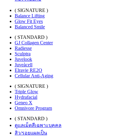
( SIGNATURE )
Balance Lifting
Glow Fit Eyes
Balanced Smile
( STANDARD )
GJ Collagen Center
Radiesse
Sculptra
Juvelook
Juveàcell
Elravie RE2O
Cellular Anti-Aging
( SIGNATURE )
Triple Glow
Hydrafacial
Geneo X
Omnivore Program
( STANDARD )
ดูแลเม็ดสีเฉพาะบุคคล
สิว/รอยแผลเป็น