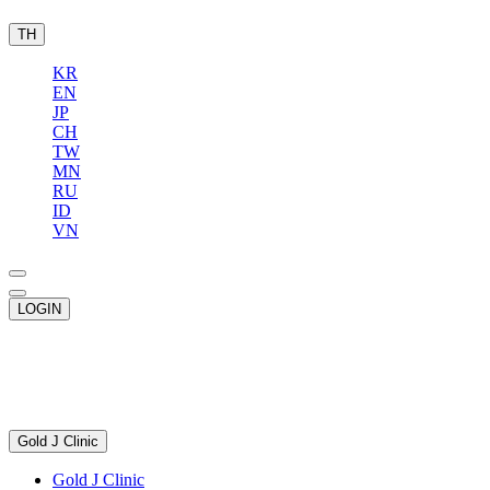
TH
KR
EN
JP
CH
TW
MN
RU
ID
VN
LOGIN
Gold J Clinic
Gold J Clinic