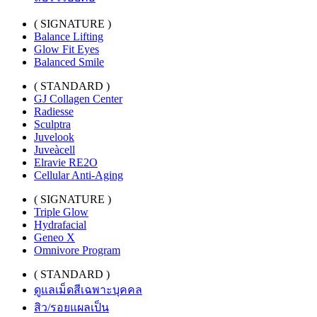
( SIGNATURE )
Balance Lifting
Glow Fit Eyes
Balanced Smile
( STANDARD )
GJ Collagen Center
Radiesse
Sculptra
Juvelook
Juveàcell
Elravie RE2O
Cellular Anti-Aging
( SIGNATURE )
Triple Glow
Hydrafacial
Geneo X
Omnivore Program
( STANDARD )
ดูแลเม็ดสีเฉพาะบุคคล
สิว/รอยแผลเป็น