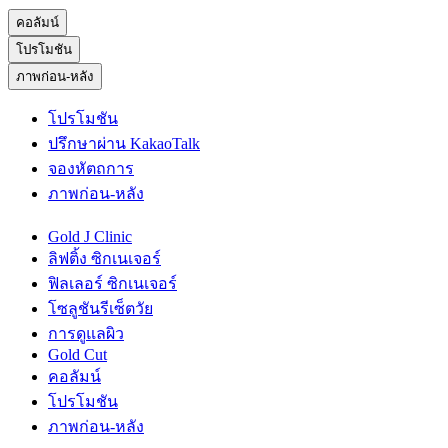
คอลัมน์
โปรโมชัน
ภาพก่อน-หลัง
โปรโมชัน
ปรึกษาผ่าน KakaoTalk
จองหัตถการ
ภาพก่อน-หลัง
Gold J Clinic
ลิฟติ้ง ซิกเนเจอร์
ฟิลเลอร์ ซิกเนเจอร์
โซลูชันรีเซ็ตวัย
การดูแลผิว
Gold Cut
คอลัมน์
โปรโมชัน
ภาพก่อน-หลัง