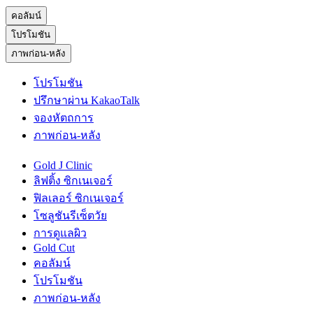
คอลัมน์
โปรโมชัน
ภาพก่อน-หลัง
โปรโมชัน
ปรึกษาผ่าน KakaoTalk
จองหัตถการ
ภาพก่อน-หลัง
Gold J Clinic
ลิฟติ้ง ซิกเนเจอร์
ฟิลเลอร์ ซิกเนเจอร์
โซลูชันรีเซ็ตวัย
การดูแลผิว
Gold Cut
คอลัมน์
โปรโมชัน
ภาพก่อน-หลัง