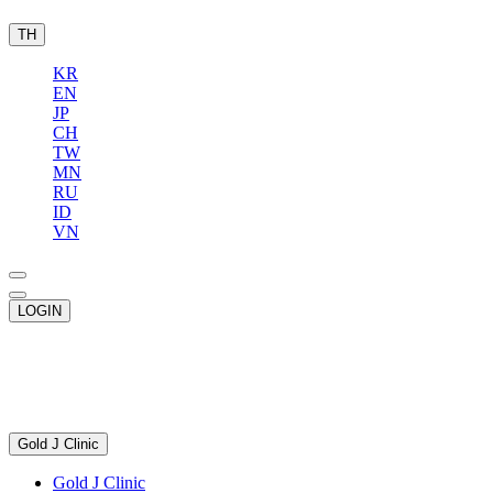
TH
KR
EN
JP
CH
TW
MN
RU
ID
VN
LOGIN
Gold J Clinic
Gold J Clinic