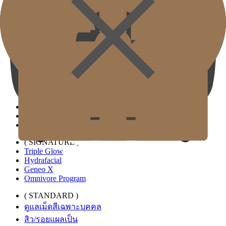
( SIGNATURE )
Balance Lifting
Glow Fit Eyes
Balanced Smile
( STANDARD )
GJ Collagen Center
Radiesse
Sculptra
Juvelook
Juveàcell
Elravie RE2O
Cellular Anti-Aging
( SIGNATURE )
Triple Glow
Hydrafacial
Geneo X
Omnivore Program
( STANDARD )
ดูแลเม็ดสีเฉพาะบุคคล
สิว/รอยแผลเป็น