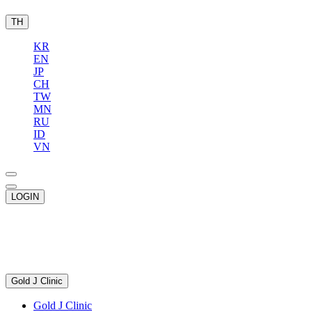
TH
KR
EN
JP
CH
TW
MN
RU
ID
VN
LOGIN
Gold J Clinic
Gold J Clinic