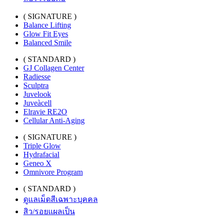
( SIGNATURE )
Balance Lifting
Glow Fit Eyes
Balanced Smile
( STANDARD )
GJ Collagen Center
Radiesse
Sculptra
Juvelook
Juveàcell
Elravie RE2O
Cellular Anti-Aging
( SIGNATURE )
Triple Glow
Hydrafacial
Geneo X
Omnivore Program
( STANDARD )
ดูแลเม็ดสีเฉพาะบุคคล
สิว/รอยแผลเป็น