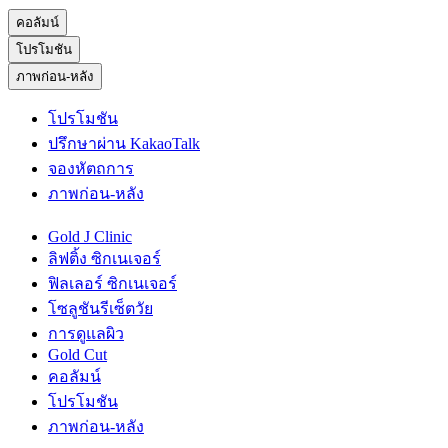
คอลัมน์
โปรโมชัน
ภาพก่อน-หลัง
โปรโมชัน
ปรึกษาผ่าน KakaoTalk
จองหัตถการ
ภาพก่อน-หลัง
Gold J Clinic
ลิฟติ้ง ซิกเนเจอร์
ฟิลเลอร์ ซิกเนเจอร์
โซลูชันรีเซ็ตวัย
การดูแลผิว
Gold Cut
คอลัมน์
โปรโมชัน
ภาพก่อน-หลัง