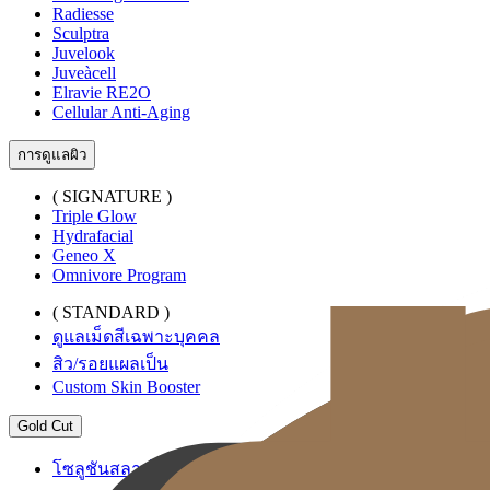
Radiesse
Sculptra
Juvelook
Juveàcell
Elravie RE2O
Cellular Anti-Aging
การดูแลผิว
( SIGNATURE )
Triple Glow
Hydrafacial
Geneo X
Omnivore Program
( STANDARD )
ดูแลเม็ดสีเฉพาะบุคคล
สิว/รอยแผลเป็น
Custom Skin Booster
Gold Cut
โซลูชันสลายไขมันระดับพรีเมียม