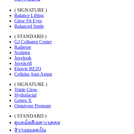
( SIGNATURE )
Balance Lifting
Glow Fit Eyes
Balanced Smile
( STANDARD )
GJ Collagen Center
Radiesse
Sculptra
Juvelook
Juveàcell
Elravie RE2O
Cellular Anti-Aging
( SIGNATURE )
Triple Glow
Hydrafacial
Geneo X
Omnivore Program
( STANDARD )
ดูแลเม็ดสีเฉพาะบุคคล
สิว/รอยแผลเป็น