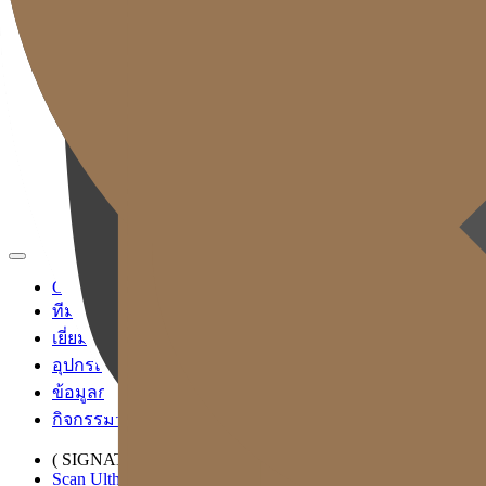
TH
KR
EN
JP
CH
TW
MN
RU
ID
VN
Gold J Clinic
ทีมแพทย์
เยี่ยมชมคลินิก
อุปกรณ์การแพทย์
ข้อมูลการเข้ารับบริการและการเดินทาง
กิจกรรมวิชาการและสื่อ
( SIGNATURE )
Scan Ulthera