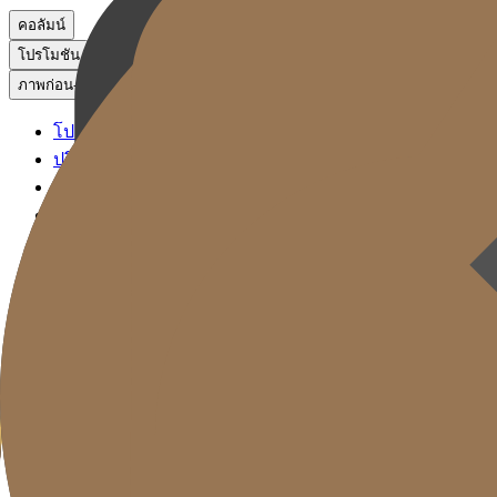
คอลัมน์
โปรโมชัน
ภาพก่อน-หลัง
โปรโมชัน
ปรึกษาผ่าน KakaoTalk
จองหัตถการ
ภาพก่อน-หลัง
Gold J Clinic
ลิฟติ้ง ซิกเนเจอร์
ฟิลเลอร์ ซิกเนเจอร์
โซลูชันรีเซ็ตวัย
การดูแลผิว
Gold Cut
คอลัมน์
โปรโมชัน
ภาพก่อน-หลัง