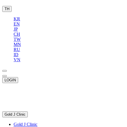
TH
KR
EN
JP
CH
TW
MN
RU
ID
VN
LOGIN
Gold J Clinic
Gold J Clinic