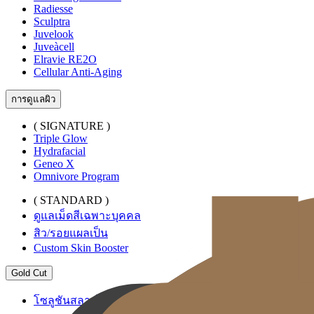
Radiesse
Sculptra
Juvelook
Juveàcell
Elravie RE2O
Cellular Anti-Aging
การดูแลผิว
( SIGNATURE )
Triple Glow
Hydrafacial
Geneo X
Omnivore Program
( STANDARD )
ดูแลเม็ดสีเฉพาะบุคคล
สิว/รอยแผลเป็น
Custom Skin Booster
Gold Cut
โซลูชันสลายไขมันระดับพรีเมียม