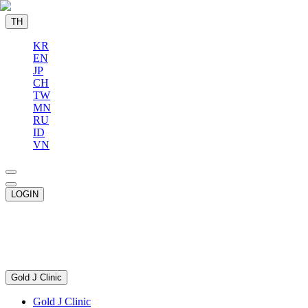
TH
KR
EN
JP
CH
TW
MN
RU
ID
VN
LOGIN
Gold J Clinic
Gold J Clinic