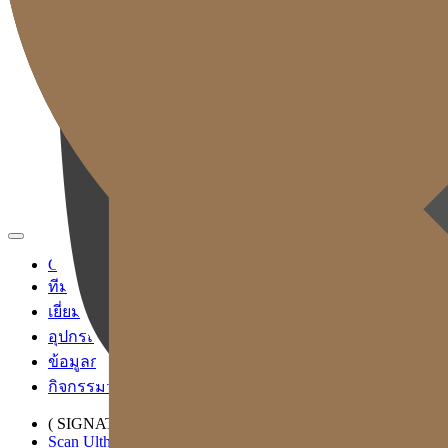
TH
KR
EN
JP
CH
TW
MN
RU
ID
VN
Gold J Clinic
ทีมแพทย์
เยี่ยมชมคลินิก
อุปกรณ์การแพทย์
ข้อมูลการเข้ารับบริการและการเดินทาง
กิจกรรมวิชาการและสื่อ
( SIGNATURE )
Scan Ulthera