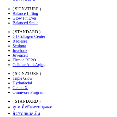
( SIGNATURE )
Balance Lifting
Glow Fit Eyes
Balanced Smile
( STANDARD )
GJ Collagen Center
Radiesse
Sculptra
Juvelook
Juveàcell
Elravie RE2O
Cellular Anti-Aging
( SIGNATURE )
Triple Glow
Hydrafacial
Geneo X
Omnivore Program
( STANDARD )
ดูแลเม็ดสีเฉพาะบุคคล
สิว/รอยแผลเป็น