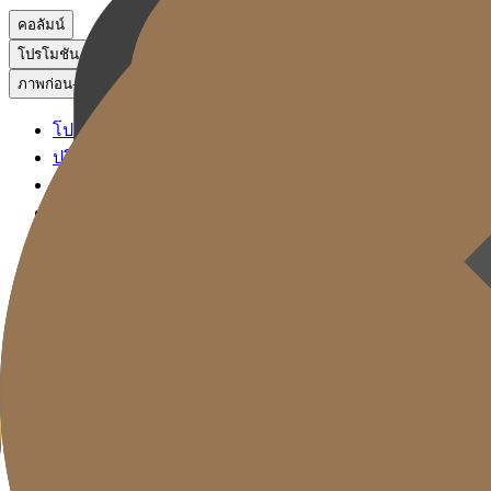
คอลัมน์
โปรโมชัน
ภาพก่อน-หลัง
โปรโมชัน
ปรึกษาผ่าน KakaoTalk
จองหัตถการ
ภาพก่อน-หลัง
Gold J Clinic
ลิฟติ้ง ซิกเนเจอร์
ฟิลเลอร์ ซิกเนเจอร์
โซลูชันรีเซ็ตวัย
การดูแลผิว
Gold Cut
คอลัมน์
โปรโมชัน
ภาพก่อน-หลัง