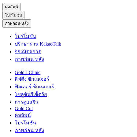
คอลัมน์
โปรโมชัน
ภาพก่อน-หลัง
โปรโมชัน
ปรึกษาผ่าน KakaoTalk
จองหัตถการ
ภาพก่อน-หลัง
Gold J Clinic
ลิฟติ้ง ซิกเนเจอร์
ฟิลเลอร์ ซิกเนเจอร์
โซลูชันรีเซ็ตวัย
การดูแลผิว
Gold Cut
คอลัมน์
โปรโมชัน
ภาพก่อน-หลัง