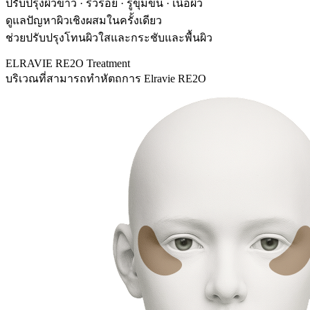
ปรับปรุงผิวขาว · ริ้วรอย · รูขุมขน · เนื้อผิว
ดูแลปัญหาผิวเชิงผสมในครั้งเดียว
ช่วยปรับปรุงโทนผิวใสและกระชับและพื้นผิว
ELRAVIE RE2O Treatment
บริเวณที่สามารถทำหัตถการ Elravie RE2O