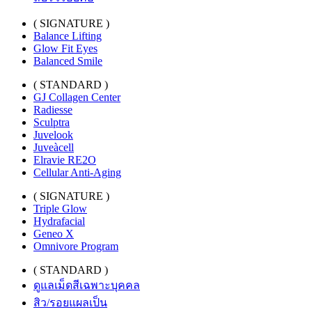
( SIGNATURE )
Balance Lifting
Glow Fit Eyes
Balanced Smile
( STANDARD )
GJ Collagen Center
Radiesse
Sculptra
Juvelook
Juveàcell
Elravie RE2O
Cellular Anti-Aging
( SIGNATURE )
Triple Glow
Hydrafacial
Geneo X
Omnivore Program
( STANDARD )
ดูแลเม็ดสีเฉพาะบุคคล
สิว/รอยแผลเป็น