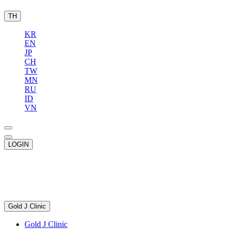
TH
KR
EN
JP
CH
TW
MN
RU
ID
VN
LOGIN
Gold J Clinic
Gold J Clinic