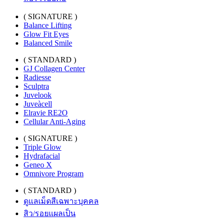
( SIGNATURE )
Balance Lifting
Glow Fit Eyes
Balanced Smile
( STANDARD )
GJ Collagen Center
Radiesse
Sculptra
Juvelook
Juveàcell
Elravie RE2O
Cellular Anti-Aging
( SIGNATURE )
Triple Glow
Hydrafacial
Geneo X
Omnivore Program
( STANDARD )
ดูแลเม็ดสีเฉพาะบุคคล
สิว/รอยแผลเป็น