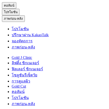
คอลัมน์
โปรโมชัน
ภาพก่อน-หลัง
โปรโมชัน
ปรึกษาผ่าน KakaoTalk
จองหัตถการ
ภาพก่อน-หลัง
Gold J Clinic
ลิฟติ้ง ซิกเนเจอร์
ฟิลเลอร์ ซิกเนเจอร์
โซลูชันรีเซ็ตวัย
การดูแลผิว
Gold Cut
คอลัมน์
โปรโมชัน
ภาพก่อน-หลัง