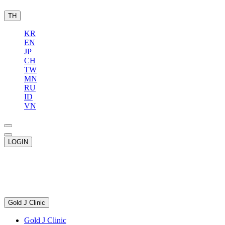
TH
KR
EN
JP
CH
TW
MN
RU
ID
VN
LOGIN
Gold J Clinic
Gold J Clinic