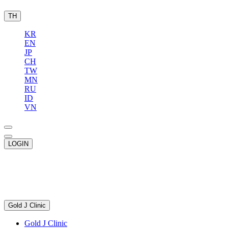
TH
KR
EN
JP
CH
TW
MN
RU
ID
VN
LOGIN
Gold J Clinic
Gold J Clinic