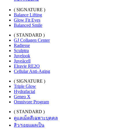
( SIGNATURE )
Balance Lifting
Glow Fit Eyes
Balanced Smile
( STANDARD )
GJ Collagen Center
Radiesse
Sculptra
Juvelook
Juveàcell
Elravie RE2O
Cellular Anti-Aging
( SIGNATURE )
Triple Glow
Hydrafacial
Geneo X
Omnivore Program
( STANDARD )
ดูแลเม็ดสีเฉพาะบุคคล
สิว/รอยแผลเป็น