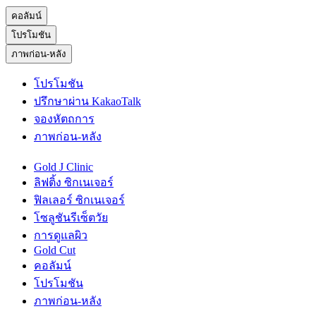
คอลัมน์
โปรโมชัน
ภาพก่อน-หลัง
โปรโมชัน
ปรึกษาผ่าน KakaoTalk
จองหัตถการ
ภาพก่อน-หลัง
Gold J Clinic
ลิฟติ้ง ซิกเนเจอร์
ฟิลเลอร์ ซิกเนเจอร์
โซลูชันรีเซ็ตวัย
การดูแลผิว
Gold Cut
คอลัมน์
โปรโมชัน
ภาพก่อน-หลัง