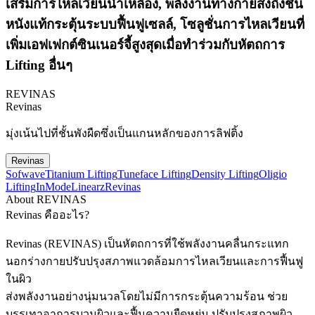
เสริมการไหลเวียนน้ำเหลือง, พลังงานทางกายส่งถึงชั้น
หนังแท้กระตุ้นระบบฟื้นฟูเซลล์, โซลูชั่นการไหลเวียนที่
เพิ่มเอฟเฟกต์ซินเนอร์จี้สูงสุดเมื่อทำร่วมกับหัตถการ
Lifting อื่นๆ
REVINAS
Revinas
มุ่งเน้นไปที่ชั้นพังผืดซึ่งเป็นแกนหลักของการลิฟติ้ง
Revinas
Sofwave
Titanium Lifting
Tuneface Lifting
Density Lifting
Oligio
Lifting
InMode
Linearz
Revinas
About REVINAS
Revinas คืออะไร?
Revinas (REVINAS) เป็นหัตถการที่ใช้พลังงานคลื่นกระแทก
นอกร่างกายปรับปรุงสภาพแวดล้อมการไหลเวียนและการฟื้นฟู
ในผิว
ส่งพลังงานอย่างนุ่มนวลโดยไม่มีการกระตุ้นความร้อน ช่วย
บรรเทาอาการบวมผิวและฟื้นความยืดหยุ่น ปรับปรุงสภาพผิว