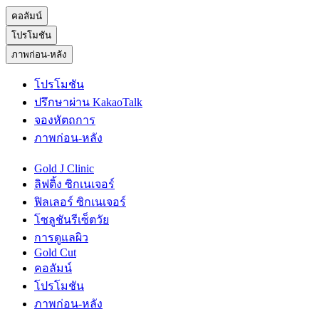
คอลัมน์
โปรโมชัน
ภาพก่อน-หลัง
โปรโมชัน
ปรึกษาผ่าน KakaoTalk
จองหัตถการ
ภาพก่อน-หลัง
Gold J Clinic
ลิฟติ้ง ซิกเนเจอร์
ฟิลเลอร์ ซิกเนเจอร์
โซลูชันรีเซ็ตวัย
การดูแลผิว
Gold Cut
คอลัมน์
โปรโมชัน
ภาพก่อน-หลัง