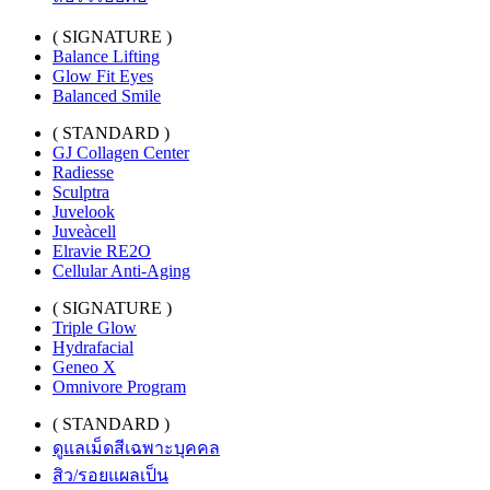
( SIGNATURE )
Balance Lifting
Glow Fit Eyes
Balanced Smile
( STANDARD )
GJ Collagen Center
Radiesse
Sculptra
Juvelook
Juveàcell
Elravie RE2O
Cellular Anti-Aging
( SIGNATURE )
Triple Glow
Hydrafacial
Geneo X
Omnivore Program
( STANDARD )
ดูแลเม็ดสีเฉพาะบุคคล
สิว/รอยแผลเป็น