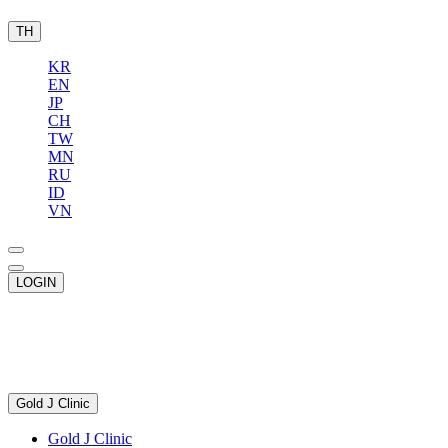
TH
KR
EN
JP
CH
TW
MN
RU
ID
VN
LOGIN
Gold J Clinic
Gold J Clinic