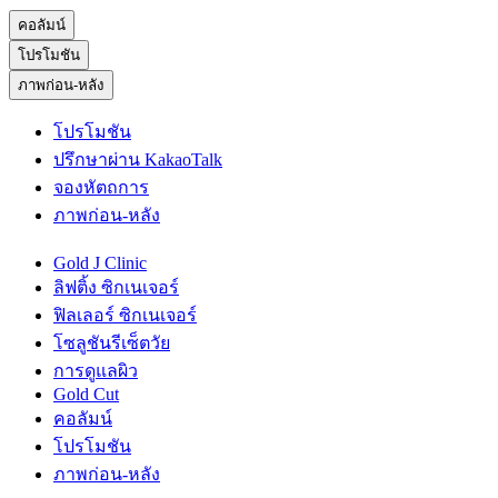
คอลัมน์
โปรโมชัน
ภาพก่อน-หลัง
โปรโมชัน
ปรึกษาผ่าน KakaoTalk
จองหัตถการ
ภาพก่อน-หลัง
Gold J Clinic
ลิฟติ้ง ซิกเนเจอร์
ฟิลเลอร์ ซิกเนเจอร์
โซลูชันรีเซ็ตวัย
การดูแลผิว
Gold Cut
คอลัมน์
โปรโมชัน
ภาพก่อน-หลัง