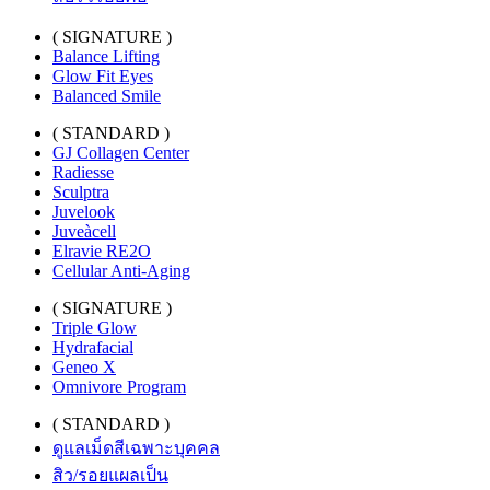
( SIGNATURE )
Balance Lifting
Glow Fit Eyes
Balanced Smile
( STANDARD )
GJ Collagen Center
Radiesse
Sculptra
Juvelook
Juveàcell
Elravie RE2O
Cellular Anti-Aging
( SIGNATURE )
Triple Glow
Hydrafacial
Geneo X
Omnivore Program
( STANDARD )
ดูแลเม็ดสีเฉพาะบุคคล
สิว/รอยแผลเป็น