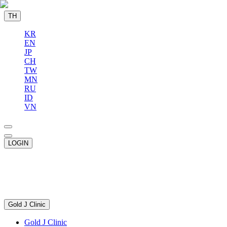
TH
KR
EN
JP
CH
TW
MN
RU
ID
VN
LOGIN
Gold J Clinic
Gold J Clinic