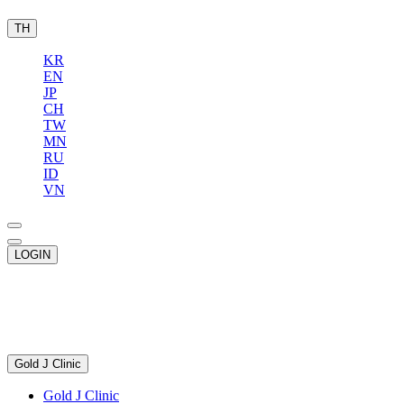
TH
KR
EN
JP
CH
TW
MN
RU
ID
VN
LOGIN
Gold J Clinic
Gold J Clinic