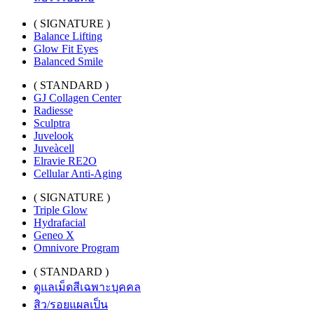
( SIGNATURE )
Balance Lifting
Glow Fit Eyes
Balanced Smile
( STANDARD )
GJ Collagen Center
Radiesse
Sculptra
Juvelook
Juveàcell
Elravie RE2O
Cellular Anti-Aging
( SIGNATURE )
Triple Glow
Hydrafacial
Geneo X
Omnivore Program
( STANDARD )
ดูแลเม็ดสีเฉพาะบุคคล
สิว/รอยแผลเป็น