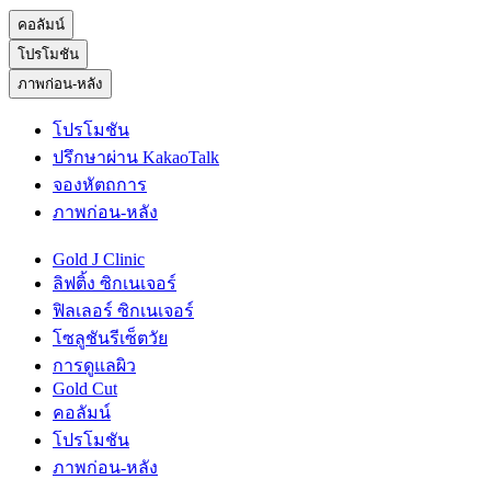
คอลัมน์
โปรโมชัน
ภาพก่อน-หลัง
โปรโมชัน
ปรึกษาผ่าน KakaoTalk
จองหัตถการ
ภาพก่อน-หลัง
Gold J Clinic
ลิฟติ้ง ซิกเนเจอร์
ฟิลเลอร์ ซิกเนเจอร์
โซลูชันรีเซ็ตวัย
การดูแลผิว
Gold Cut
คอลัมน์
โปรโมชัน
ภาพก่อน-หลัง