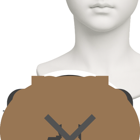
รอบดวงตา
Eye area
บรรเทาริ้วรอยของชั้นผิวบาง เพิ่มความยืดหยุ่นรอบดวงตา ฟื้น
ความประทับใจที่ชัดเจน