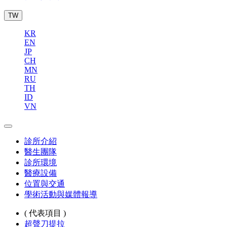
TW
KR
EN
JP
CH
MN
RU
TH
ID
VN
診所介紹
醫生團隊
診所環境
醫療設備
位置與交通
學術活動與媒體報導
( 代表項目 )
超聲刀提拉