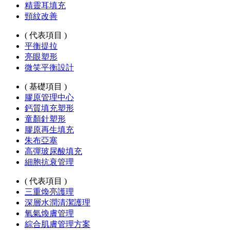
精靈耳填充
頸紋改善
( 代表項目 )
平衡提拉
亮眼塑形
微笑平衡設計
( 基礎項目 )
膠原管理中心
鈣質填充塑形
童顏針塑形
膠原再生填充
朱布亞塞
高彈玻尿酸填充
細胞抗衰管理
( 代表項目 )
三重煥亮護理
深層水潤清潔護理
氧氣煥膚管理
綜合肌膚管理方案