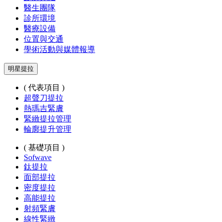
醫生團隊
診所環境
醫療設備
位置與交通
學術活動與媒體報導
明星提拉
( 代表項目 )
超聲刀提拉
熱瑪吉緊膚
緊緻提拉管理
輪廓提升管理
( 基礎項目 )
Sofwave
鈦提拉
面部提拉
密度提拉
高能提拉
射頻緊膚
線性緊緻