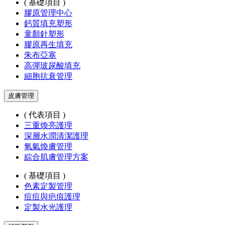
( 基礎項目 )
膠原管理中心
鈣質填充塑形
童顏針塑形
膠原再生填充
朱布亞塞
高彈玻尿酸填充
細胞抗衰管理
皮膚管理
( 代表項目 )
三重煥亮護理
深層水潤清潔護理
氧氣煥膚管理
綜合肌膚管理方案
( 基礎項目 )
色素定製管理
痘痘與疤痕護理
定製水光護理