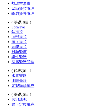
熱瑪吉緊膚
緊緻提拉管理
輪廓提升管理
( 基礎項目 )
Sofwave
鈦提拉
面部提拉
密度提拉
高能提拉
射頻緊膚
線性緊緻
深層緊緻管理
( 代表項目 )
水潤豐唇
明眸亮眼
定製額頭填充
( 基礎項目 )
唇部填充
眼下定製填充