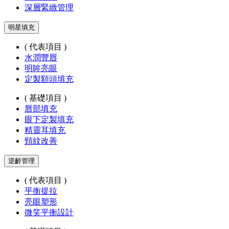
深層緊緻管理
明星填充
( 代表項目 )
水潤豐唇
明眸亮眼
定製額頭填充
( 基礎項目 )
唇部填充
眼下定製填充
精靈耳填充
頸紋改善
逆齡管理
( 代表項目 )
平衡提拉
亮眼塑形
微笑平衡設計