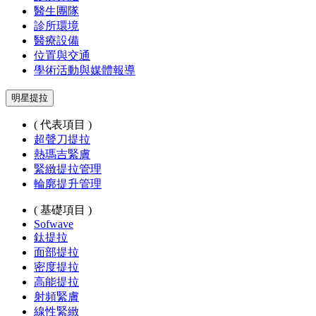
醫生團隊
診所環境
醫療設備
位置與交通
學術活動與媒體報導
明星提拉
( 代表項目 )
超聲刀提拉
熱瑪吉緊膚
緊緻提拉管理
輪廓提升管理
( 基礎項目 )
Sofwave
鈦提拉
面部提拉
密度提拉
高能提拉
射頻緊膚
線性緊緻