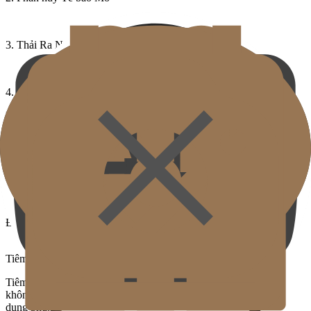
3. Thải Ra Ngoài Cơ thể
4. Đường nét Mảnh mai hơn
Loại bỏ thành phần Steroid và PPC
Steroid
Chỉ giảm tạm thời kích thước tế bào mỡ, lo ngại về yo-yo và chảy
máu bất thường
Thành phần PPC
Đau, sưng nặng có thể cản trở cuộc sống hàng ngày
Tiêm Gold Cut Gold J
Tiêm Gold Cut Cao cấp của Gold J
không chứa các thành phần steroid và PPC có khả năng gây tác
dụng phụ.