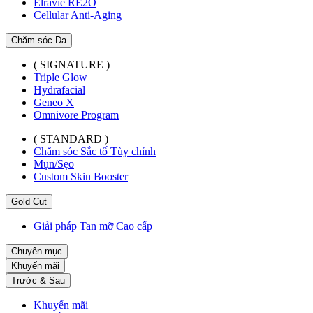
Elravie RE2O
Cellular Anti-Aging
Chăm sóc Da
( SIGNATURE )
Triple Glow
Hydrafacial
Geneo X
Omnivore Program
( STANDARD )
Chăm sóc Sắc tố Tùy chỉnh
Mụn/Sẹo
Custom Skin Booster
Gold Cut
Giải pháp Tan mỡ Cao cấp
Chuyên mục
Khuyến mãi
Trước & Sau
Khuyến mãi