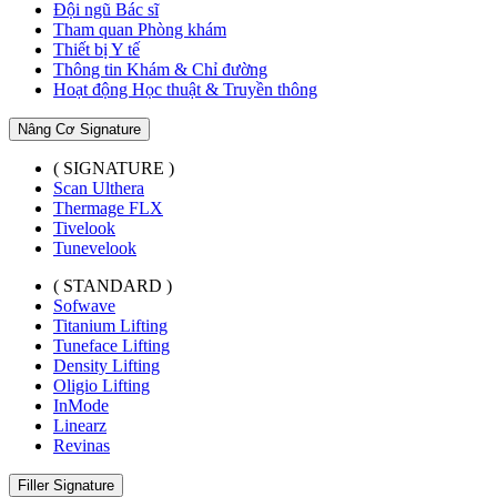
Đội ngũ Bác sĩ
Tham quan Phòng khám
Thiết bị Y tế
Thông tin Khám & Chỉ đường
Hoạt động Học thuật & Truyền thông
Nâng Cơ Signature
( SIGNATURE )
Scan Ulthera
Thermage FLX
Tivelook
Tunevelook
( STANDARD )
Sofwave
Titanium Lifting
Tuneface Lifting
Density Lifting
Oligio Lifting
InMode
Linearz
Revinas
Filler Signature