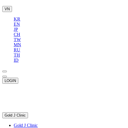
VN
KR
EN
JP
CH
TW
MN
RU
TH
ID
LOGIN
Gold J Clinic
Gold J Clinic