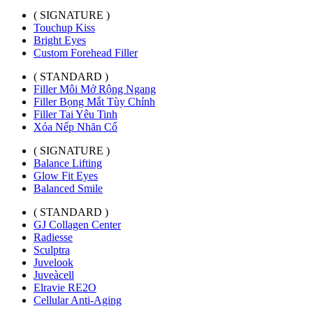
( SIGNATURE )
Touchup Kiss
Bright Eyes
Custom Forehead Filler
( STANDARD )
Filler Môi Mở Rộng Ngang
Filler Bọng Mắt Tùy Chỉnh
Filler Tai Yêu Tinh
Xóa Nếp Nhăn Cổ
( SIGNATURE )
Balance Lifting
Glow Fit Eyes
Balanced Smile
( STANDARD )
GJ Collagen Center
Radiesse
Sculptra
Juvelook
Juveàcell
Elravie RE2O
Cellular Anti-Aging