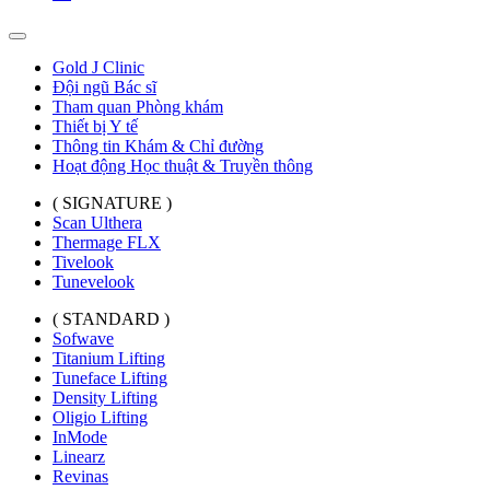
Gold J Clinic
Đội ngũ Bác sĩ
Tham quan Phòng khám
Thiết bị Y tế
Thông tin Khám & Chỉ đường
Hoạt động Học thuật & Truyền thông
( SIGNATURE )
Scan Ulthera
Thermage FLX
Tivelook
Tunevelook
( STANDARD )
Sofwave
Titanium Lifting
Tuneface Lifting
Density Lifting
Oligio Lifting
InMode
Linearz
Revinas