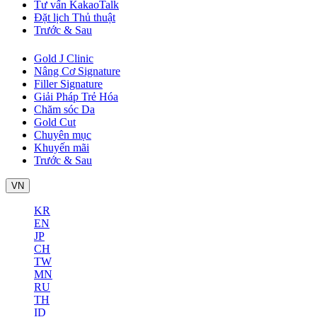
Tư vấn KakaoTalk
Đặt lịch Thủ thuật
Trước & Sau
Gold J Clinic
Nâng Cơ Signature
Filler Signature
Giải Pháp Trẻ Hóa
Chăm sóc Da
Gold Cut
Chuyên mục
Khuyến mãi
Trước & Sau
VN
KR
EN
JP
CH
TW
MN
RU
TH
ID