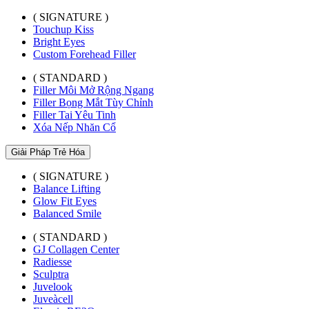
( SIGNATURE )
Touchup Kiss
Bright Eyes
Custom Forehead Filler
( STANDARD )
Filler Môi Mở Rộng Ngang
Filler Bọng Mắt Tùy Chỉnh
Filler Tai Yêu Tinh
Xóa Nếp Nhăn Cổ
Giải Pháp Trẻ Hóa
( SIGNATURE )
Balance Lifting
Glow Fit Eyes
Balanced Smile
( STANDARD )
GJ Collagen Center
Radiesse
Sculptra
Juvelook
Juveàcell