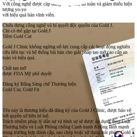
Với công nghệ được cấp bằng sáng chế, an toàn và giảm thiểu hiện
tượng yo-yo
với hiệu quả bán vĩnh viễn.
Chứa đựng công nghệ và bí quyết độc quyền của Gold J.
Chỉ có thể gặp tại Gold J
Tiêm Gold Cut
Gold J Clinic không ngừng nỗ lực cung cấp các hoạt động nghiên
cứu liên tục và hệ thống bài bản cho giải pháp tan mỡ cao cấp an
toàn và hiệu quả.
Chất tan mỡ
được FDA Mỹ phê duyệt
Đăng ký Bằng Sáng chế Thương hiệu
Gold Cut, Gold Fit
Tên này là thương hiệu đã đăng ký của Gold J Clinic, được bảo vệ
bởi quyền sở hữu trí tuệ.
Trách nhiệm pháp lý dân sự và hình sự sẽ được áp dụng theo Luật
Thương hiệu và Luật Phòng chống Cạnh tranh Không lành mạnh
trong trường hợp đánh cắp, sao chép hoặc sử dụng trái phép. Gold J