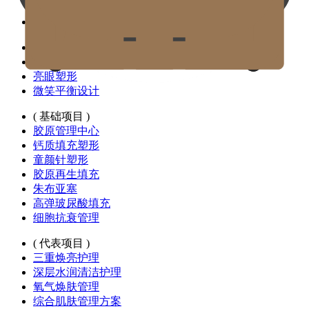
精灵耳填充
颈纹改善
( 代表项目 )
平衡提拉
亮眼塑形
微笑平衡设计
( 基础项目 )
胶原管理中心
钙质填充塑形
童颜针塑形
胶原再生填充
朱布亚塞
高弹玻尿酸填充
细胞抗衰管理
( 代表项目 )
三重焕亮护理
深层水润清洁护理
氧气焕肤管理
综合肌肤管理方案