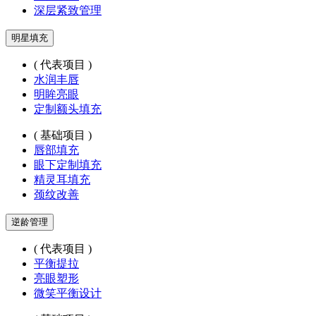
深层紧致管理
明星填充
( 代表项目 )
水润丰唇
明眸亮眼
定制额头填充
( 基础项目 )
唇部填充
眼下定制填充
精灵耳填充
颈纹改善
逆龄管理
( 代表项目 )
平衡提拉
亮眼塑形
微笑平衡设计