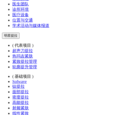
医生团队
诊所环境
医疗设备
位置与交通
学术活动与媒体报道
明星提拉
( 代表项目 )
超声刀提拉
热玛吉紧肤
紧致提拉管理
轮廓提升管理
( 基础项目 )
Sofwave
钛提拉
面部提拉
密度提拉
高能提拉
射频紧肤
线性紧致