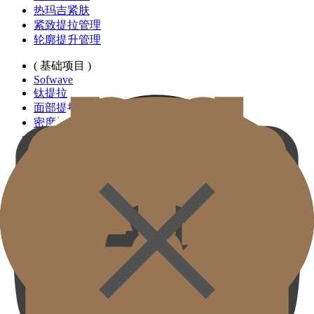
热玛吉紧肤
紧致提拉管理
轮廓提升管理
( 基础项目 )
Sofwave
钛提拉
面部提拉
密度提拉
高能提拉
射频紧肤
线性紧致
深层紧致管理
( 代表项目 )
水润丰唇
明眸亮眼
定制额头填充
( 基础项目 )
唇部填充
眼下定制填充