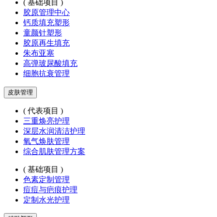
( 基础项目 )
胶原管理中心
钙质填充塑形
童颜针塑形
胶原再生填充
朱布亚塞
高弹玻尿酸填充
细胞抗衰管理
皮肤管理
( 代表项目 )
三重焕亮护理
深层水润清洁护理
氧气焕肤管理
综合肌肤管理方案
( 基础项目 )
色素定制管理
痘痘与疤痕护理
定制水光护理