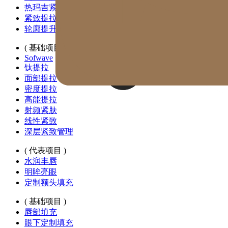
热玛吉紧肤
紧致提拉管理
轮廓提升管理
( 基础项目 )
Sofwave
钛提拉
面部提拉
密度提拉
高能提拉
射频紧肤
线性紧致
深层紧致管理
( 代表项目 )
水润丰唇
明眸亮眼
定制额头填充
( 基础项目 )
唇部填充
眼下定制填充