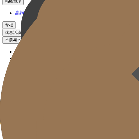
精雕塑形
高端脂肪管理方案
专栏
优惠活动
术前与术后对比
促销活动
Kakao咨询
治疗预约
前后对比
高端医美诊所
明星提拉
明星填充
逆龄管理
皮肤管理
精雕塑形
专栏
优惠活动
术前与术后对比