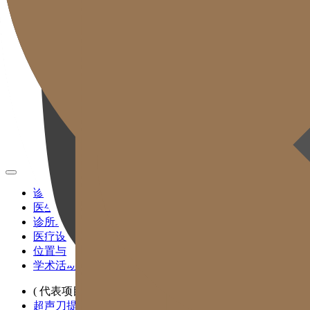
CH
KR
EN
JP
TW
MN
RU
TH
ID
VN
诊所介绍
医生团队
诊所环境
医疗设备
位置与交通
学术活动与媒体报道
( 代表项目 )
超声刀提拉