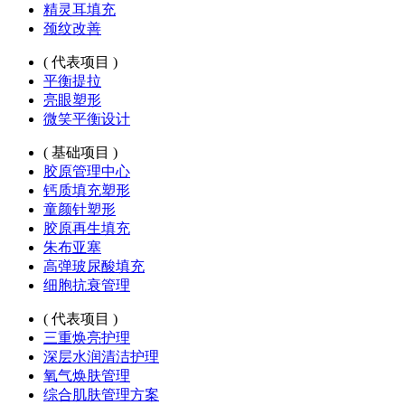
精灵耳填充
颈纹改善
( 代表项目 )
平衡提拉
亮眼塑形
微笑平衡设计
( 基础项目 )
胶原管理中心
钙质填充塑形
童颜针塑形
胶原再生填充
朱布亚塞
高弹玻尿酸填充
细胞抗衰管理
( 代表项目 )
三重焕亮护理
深层水润清洁护理
氧气焕肤管理
综合肌肤管理方案