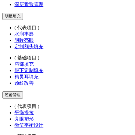
深层紧致管理
明星填充
( 代表项目 )
水润丰唇
明眸亮眼
定制额头填充
( 基础项目 )
唇部填充
眼下定制填充
精灵耳填充
颈纹改善
逆龄管理
( 代表项目 )
平衡提拉
亮眼塑形
微笑平衡设计