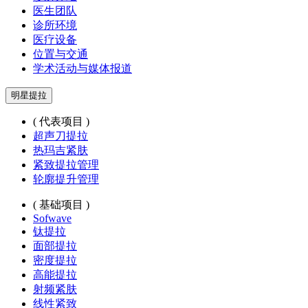
医生团队
诊所环境
医疗设备
位置与交通
学术活动与媒体报道
明星提拉
( 代表项目 )
超声刀提拉
热玛吉紧肤
紧致提拉管理
轮廓提升管理
( 基础项目 )
Sofwave
钛提拉
面部提拉
密度提拉
高能提拉
射频紧肤
线性紧致