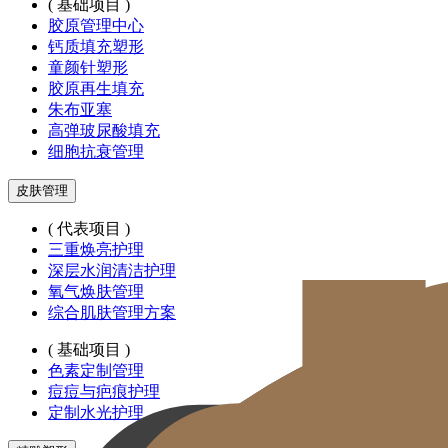
( 基础项目 )
胶原管理中心
钙质填充塑形
童颜针塑形
胶原再生填充
朱布亚塞
高弹玻尿酸填充
细胞抗衰管理
皮肤管理
( 代表项目 )
三重焕亮护理
深层水润清洁护理
氧气焕肤管理
综合肌肤管理方案
( 基础项目 )
色素定制管理
痘痘与疤痕护理
定制水光护理