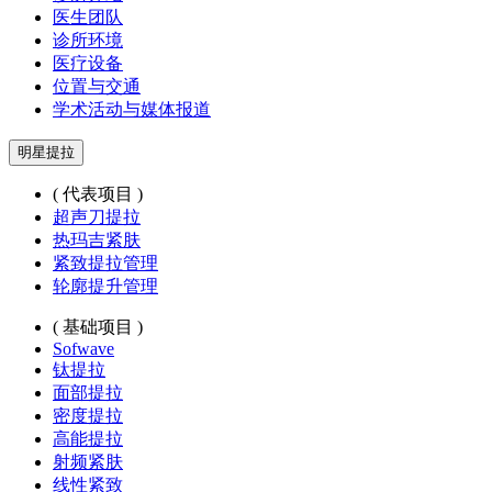
医生团队
诊所环境
医疗设备
位置与交通
学术活动与媒体报道
明星提拉
( 代表项目 )
超声刀提拉
热玛吉紧肤
紧致提拉管理
轮廓提升管理
( 基础项目 )
Sofwave
钛提拉
面部提拉
密度提拉
高能提拉
射频紧肤
线性紧致