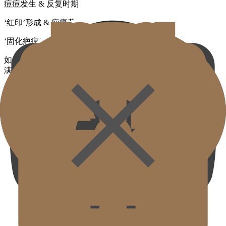
痘痘发生 & 反复时期
‘红印’形成 & 疤痕黄金时间
‘固化疤痕’时期
如果错过这个时期，
治疗时间可能增加 2 倍
，
满意度可能减少一半以下
。
按疤痕类型定制复合治疗
痘痘疤痕从表面看只是单纯的凹陷，但根据疤痕的不同，深
度、形状也不同。
根据形状和类型，从皮肤表层到深层进行复合治疗是令人满意
的疤痕治疗的核心。