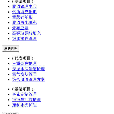
( 基础项目 )
胶原管理中心
钙质填充塑形
童颜针塑形
胶原再生填充
朱布亚塞
高弹玻尿酸填充
细胞抗衰管理
皮肤管理
( 代表项目 )
三重焕亮护理
深层水润清洁护理
氧气焕肤管理
综合肌肤管理方案
( 基础项目 )
色素定制管理
痘痘与疤痕护理
定制水光护理