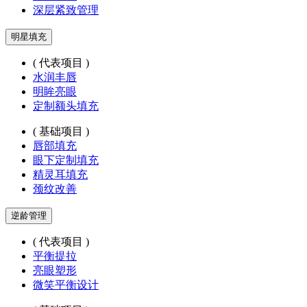
深层紧致管理
明星填充
( 代表项目 )
水润丰唇
明眸亮眼
定制额头填充
( 基础项目 )
唇部填充
眼下定制填充
精灵耳填充
颈纹改善
逆龄管理
( 代表项目 )
平衡提拉
亮眼塑形
微笑平衡设计