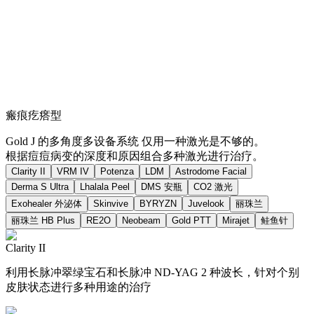
瘢痕疙瘩型
Gold J 的多角度多设备系统 仅用一种激光是不够的。
根据痘痘病变的深度和原因组合多种激光进行治疗。
Clarity II
VRM IV
Potenza
LDM
Astrodome Facial
Derma S Ultra
Lhalala Peel
DMS 安瓶
CO2 激光
Exohealer 外泌体
Skinvive
BYRYZN
Juvelook
丽珠兰
丽珠兰 HB Plus
RE2O
Neobeam
Gold PTT
Mirajet
鲑鱼针
Clarity II
利用长脉冲翠绿宝石和长脉冲 ND-YAG 2 种波长，针对个别
皮肤状态进行多种用途的治疗