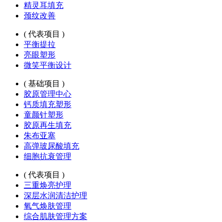
精灵耳填充
颈纹改善
( 代表项目 )
平衡提拉
亮眼塑形
微笑平衡设计
( 基础项目 )
胶原管理中心
钙质填充塑形
童颜针塑形
胶原再生填充
朱布亚塞
高弹玻尿酸填充
细胞抗衰管理
( 代表项目 )
三重焕亮护理
深层水润清洁护理
氧气焕肤管理
综合肌肤管理方案