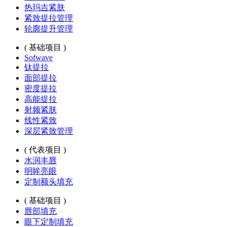
热玛吉紧肤
紧致提拉管理
轮廓提升管理
( 基础项目 )
Sofwave
钛提拉
面部提拉
密度提拉
高能提拉
射频紧肤
线性紧致
深层紧致管理
( 代表项目 )
水润丰唇
明眸亮眼
定制额头填充
( 基础项目 )
唇部填充
眼下定制填充