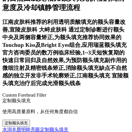
意度及冷却镇静管理流程
江南皮肤科推荐的利用透明质酸填充的额头容量改
善,宣陵皮肤科 大峙皮肤科 通过定制诊断进行额头
中央及两侧容量矫正,为额头填充推荐协同效果的
Touchup Kiss及Bright Eyes组合,应用瑞蓝额头填充
官方咨询委员的数万例临床经验,1~3天短恢复期的
快速日常回归及自然效果,为预防额头填充副作用的
微细注射及精密线条矫正,消除额头填充缺点不自然
感的独立开发非手术轮廓矫正,江南额头填充 宣陵额
头填充治疗后完成光滑额头线条
Custom Forehead Filler
定制额头填充
使用高质量原料，从任何角度都自信
定制额头填充
水润丰唇
明眸亮眼
定制额头填充