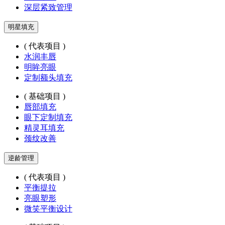
深层紧致管理
明星填充
( 代表项目 )
水润丰唇
明眸亮眼
定制额头填充
( 基础项目 )
唇部填充
眼下定制填充
精灵耳填充
颈纹改善
逆龄管理
( 代表项目 )
平衡提拉
亮眼塑形
微笑平衡设计