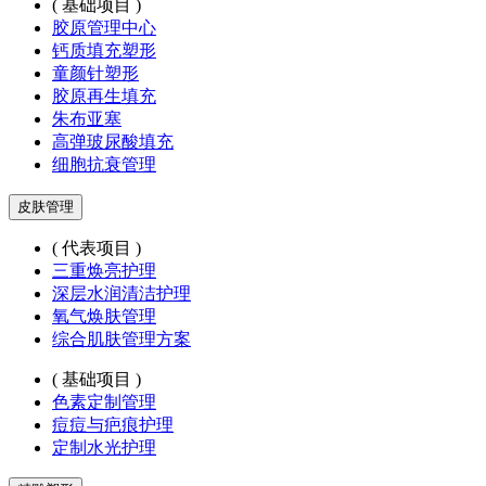
( 基础项目 )
胶原管理中心
钙质填充塑形
童颜针塑形
胶原再生填充
朱布亚塞
高弹玻尿酸填充
细胞抗衰管理
皮肤管理
( 代表项目 )
三重焕亮护理
深层水润清洁护理
氧气焕肤管理
综合肌肤管理方案
( 基础项目 )
色素定制管理
痘痘与疤痕护理
定制水光护理