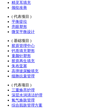
精灵耳填充
颈纹改善
( 代表项目 )
平衡提拉
亮眼塑形
微笑平衡设计
( 基础项目 )
胶原管理中心
钙质填充塑形
童颜针塑形
胶原再生填充
朱布亚塞
高弹玻尿酸填充
细胞抗衰管理
( 代表项目 )
三重焕亮护理
深层水润清洁护理
氧气焕肤管理
综合肌肤管理方案