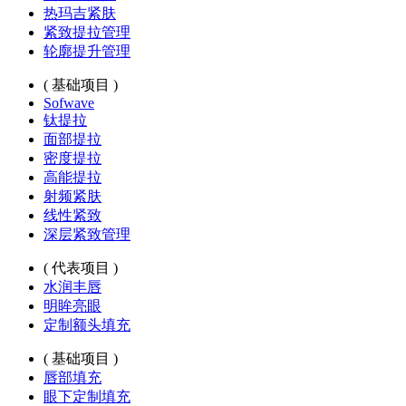
热玛吉紧肤
紧致提拉管理
轮廓提升管理
( 基础项目 )
Sofwave
钛提拉
面部提拉
密度提拉
高能提拉
射频紧肤
线性紧致
深层紧致管理
( 代表项目 )
水润丰唇
明眸亮眼
定制额头填充
( 基础项目 )
唇部填充
眼下定制填充