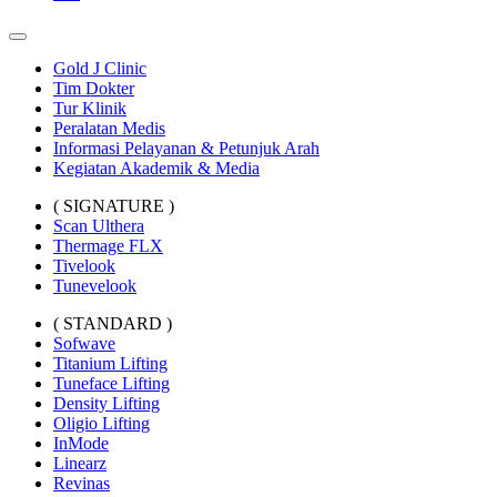
Gold J Clinic
Tim Dokter
Tur Klinik
Peralatan Medis
Informasi Pelayanan & Petunjuk Arah
Kegiatan Akademik & Media
( SIGNATURE )
Scan Ulthera
Thermage FLX
Tivelook
Tunevelook
( STANDARD )
Sofwave
Titanium Lifting
Tuneface Lifting
Density Lifting
Oligio Lifting
InMode
Linearz
Revinas