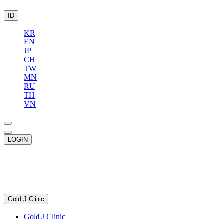
ID
KR
EN
JP
CH
TW
MN
RU
TH
VN
LOGIN
Gold J Clinic
Gold J Clinic