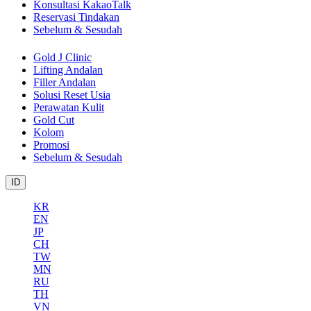
Konsultasi KakaoTalk
Reservasi Tindakan
Sebelum & Sesudah
Gold J Clinic
Lifting Andalan
Filler Andalan
Solusi Reset Usia
Perawatan Kulit
Gold Cut
Kolom
Promosi
Sebelum & Sesudah
ID
KR
EN
JP
CH
TW
MN
RU
TH
VN