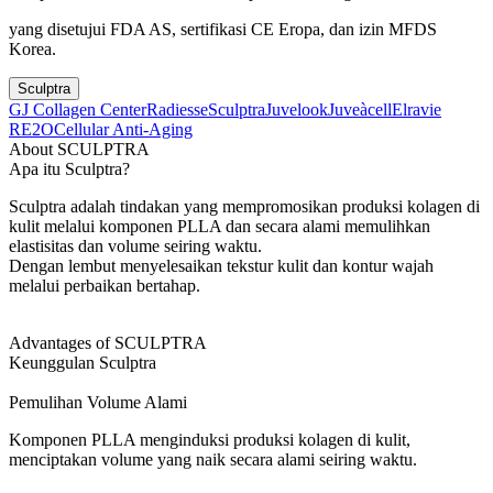
yang disetujui FDA AS, sertifikasi CE Eropa, dan izin MFDS
Korea.
Sculptra
GJ Collagen Center
Radiesse
Sculptra
Juvelook
Juveàcell
Elravie
RE2O
Cellular Anti-Aging
About SCULPTRA
Apa itu Sculptra?
Sculptra adalah tindakan yang mempromosikan produksi kolagen di
kulit melalui komponen PLLA dan secara alami memulihkan
elastisitas dan volume seiring waktu.
Dengan lembut menyelesaikan tekstur kulit dan kontur wajah
melalui perbaikan bertahap.
Advantages of SCULPTRA
Keunggulan Sculptra
Pemulihan Volume Alami
Komponen PLLA menginduksi produksi kolagen di kulit,
menciptakan volume yang naik secara alami seiring waktu.