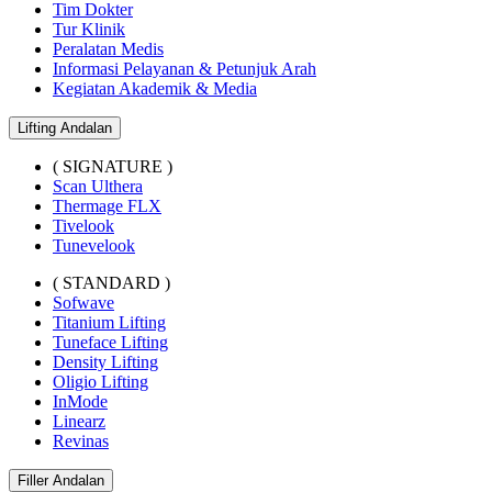
Tim Dokter
Tur Klinik
Peralatan Medis
Informasi Pelayanan & Petunjuk Arah
Kegiatan Akademik & Media
Lifting Andalan
( SIGNATURE )
Scan Ulthera
Thermage FLX
Tivelook
Tunevelook
( STANDARD )
Sofwave
Titanium Lifting
Tuneface Lifting
Density Lifting
Oligio Lifting
InMode
Linearz
Revinas
Filler Andalan