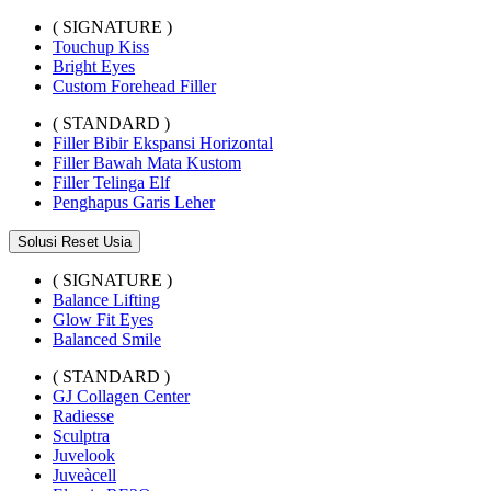
( SIGNATURE )
Touchup Kiss
Bright Eyes
Custom Forehead Filler
( STANDARD )
Filler Bibir Ekspansi Horizontal
Filler Bawah Mata Kustom
Filler Telinga Elf
Penghapus Garis Leher
Solusi Reset Usia
( SIGNATURE )
Balance Lifting
Glow Fit Eyes
Balanced Smile
( STANDARD )
GJ Collagen Center
Radiesse
Sculptra
Juvelook
Juveàcell