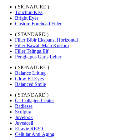
( SIGNATURE )
Touchup Kiss
Bright Eyes
Custom Forehead Filler
( STANDARD )
Filler Bibir Ekspansi Horizontal
Filler Bawah Mata Kustom
Filler Telinga Elf
Penghapus Garis Leher
( SIGNATURE )
Balance Lifting
Glow Fit Eyes
Balanced Smile
( STANDARD )
GJ Collagen Center
Radiesse
Sculptra
Juvelook
Juveàcell
Elravie RE2O
Cellular Anti-Aging