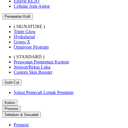
Elravie RE2O
Cellular Anti-Aging
Perawatan Kulit
( SIGNATURE )
Triple Glow
Hydrafacial
Geneo X
Omnivore Program
( STANDARD )
Perawatan Pigmentasi Kustom
Jerawat/Bekas Luka
Custom Skin Booster
Gold Cut
Solusi Pemecah Lemak Premium
Kolom
Promosi
Sebelum & Sesudah
Promosi