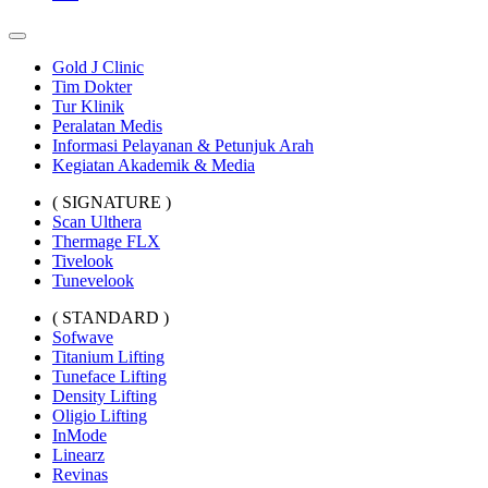
Gold J Clinic
Tim Dokter
Tur Klinik
Peralatan Medis
Informasi Pelayanan & Petunjuk Arah
Kegiatan Akademik & Media
( SIGNATURE )
Scan Ulthera
Thermage FLX
Tivelook
Tunevelook
( STANDARD )
Sofwave
Titanium Lifting
Tuneface Lifting
Density Lifting
Oligio Lifting
InMode
Linearz
Revinas