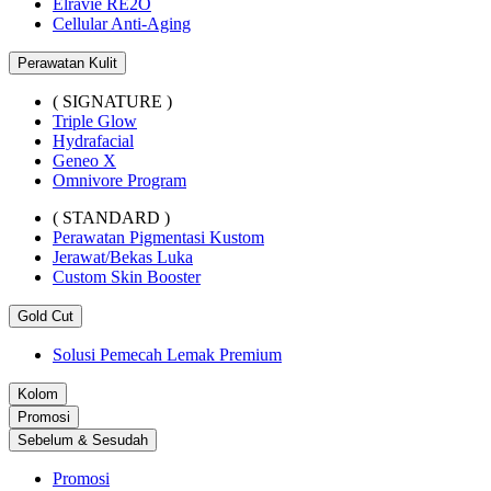
Elravie RE2O
Cellular Anti-Aging
Perawatan Kulit
( SIGNATURE )
Triple Glow
Hydrafacial
Geneo X
Omnivore Program
( STANDARD )
Perawatan Pigmentasi Kustom
Jerawat/Bekas Luka
Custom Skin Booster
Gold Cut
Solusi Pemecah Lemak Premium
Kolom
Promosi
Sebelum & Sesudah
Promosi