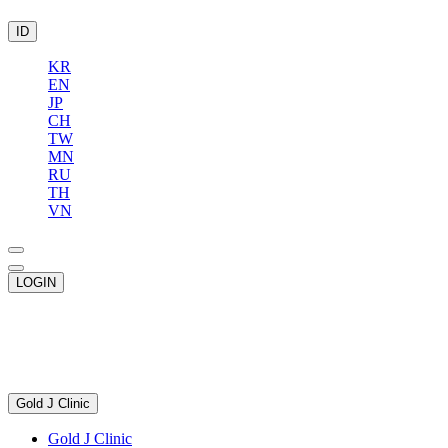
ID
KR
EN
JP
CH
TW
MN
RU
TH
VN
LOGIN
Gold J Clinic
Gold J Clinic