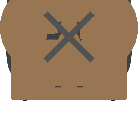
( SIGNATURE )
Triple Glow
Hydrafacial
Geneo X
Omnivore Program
( STANDARD )
Perawatan Pigmentasi Kustom
Jerawat/Bekas Luka
Custom Skin Booster
Solusi Pemecah Lemak Premium