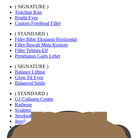
( SIGNATURE )
Touchup Kiss
Bright Eyes
Custom Forehead Filler
( STANDARD )
Filler Bibir Ekspansi Horizontal
Filler Bawah Mata Kustom
Filler Telinga Elf
Penghapus Garis Leher
( SIGNATURE )
Balance Lifting
Glow Fit Eyes
Balanced Smile
( STANDARD )
GJ Collagen Center
Radiesse
Sculptra
Juvelook
Juveàcell
Elravie RE2O
Cellular Anti-Aging