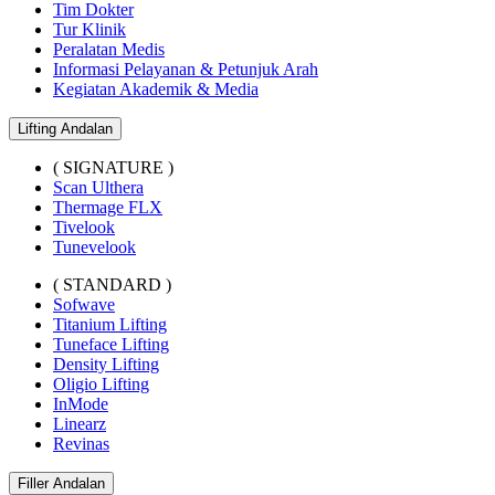
Tim Dokter
Tur Klinik
Peralatan Medis
Informasi Pelayanan & Petunjuk Arah
Kegiatan Akademik & Media
Lifting Andalan
( SIGNATURE )
Scan Ulthera
Thermage FLX
Tivelook
Tunevelook
( STANDARD )
Sofwave
Titanium Lifting
Tuneface Lifting
Density Lifting
Oligio Lifting
InMode
Linearz
Revinas
Filler Andalan