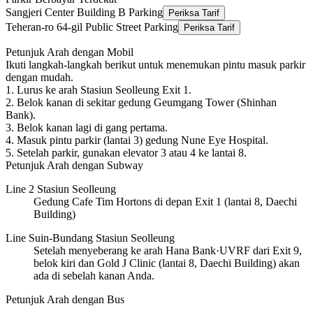
Sangjeri Center Building B Parking
Periksa Tarif
Teheran-ro 64-gil Public Street Parking
Periksa Tarif
Petunjuk Arah dengan Mobil
Ikuti langkah-langkah berikut untuk menemukan pintu masuk parkir
dengan mudah.
1
.
Lurus ke arah Stasiun Seolleung Exit 1.
2
.
Belok kanan di sekitar gedung Geumgang Tower (Shinhan
Bank).
3
.
Belok kanan lagi di gang pertama.
4
.
Masuk pintu parkir (lantai 3) gedung Nune Eye Hospital.
5
.
Setelah parkir, gunakan elevator 3 atau 4 ke lantai 8.
Petunjuk Arah dengan Subway
Line 2 Stasiun Seolleung
Gedung Cafe Tim Hortons di depan Exit 1 (lantai 8, Daechi
Building)
Line Suin-Bundang Stasiun Seolleung
Setelah menyeberang ke arah Hana Bank·UVRF dari Exit 9,
belok kiri dan Gold J Clinic (lantai 8, Daechi Building) akan
ada di sebelah kanan Anda.
Petunjuk Arah dengan Bus