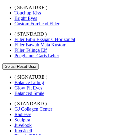
( SIGNATURE )
Touchup Kiss
Bright Eyes
Custom Forehead Filler
( STANDARD )
Filler Bibir Ekspansi Horizontal
Filler Bawah Mata Kustom
Filler Telinga Elf
Penghapus Garis Leher
Solusi Reset Usia
( SIGNATURE )
Balance Lifting
Glow Fit Eyes
Balanced Smile
( STANDARD )
GJ Collagen Center
Radiesse
Sculptra
Juvelook
Juveàcell